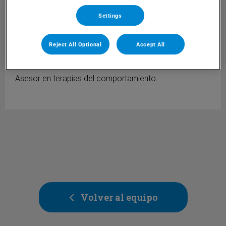
Settings
Cristina Fernández
AUXILIAR TÉCNICO
VETERINARIO
Reject All Optional
Accept All
Auxiliar Veterinario.
Asesor nutricional.
Asesor en terapias del comportamiento.
Volver al equipo