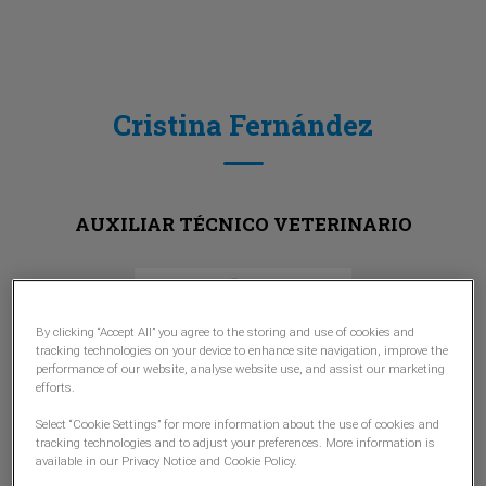
Cristina Fernández
AUXILIAR TÉCNICO VETERINARIO
By clicking “Accept All” you agree to the storing and use of cookies and
tracking technologies on your device to enhance site navigation, improve the
performance of our website, analyse website use, and assist our marketing
efforts.
Select “Cookie Settings” for more information about the use of cookies and
tracking technologies and to adjust your preferences. More information is
available in our Privacy Notice and Cookie Policy.